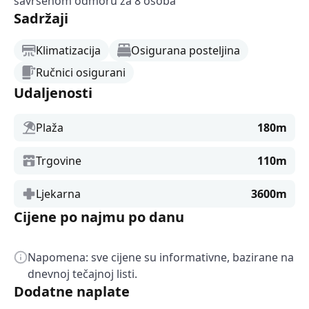
savršenom odmoru za 8 osoba
Sadržaji
Klimatizacija
Osigurana posteljina
Ručnici osigurani
Udaljenosti
Plaža
180m
Trgovine
110m
Ljekarna
3600m
Cijene po najmu po danu
Napomena: sve cijene su informativne, bazirane na
dnevnoj tečajnoj listi.
Dodatne naplate