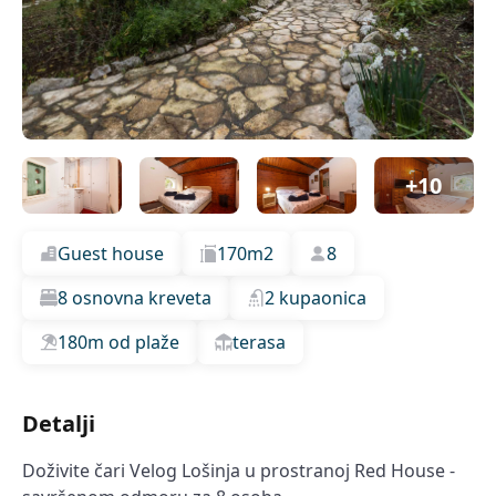
+10
Guest house
170m2
8
8 osnovna kreveta
2 kupaonica
180m od plaže
terasa
Detalji
Doživite čari Velog Lošinja u prostranoj Red House -