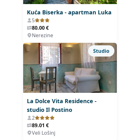
Kuća Biserka - apartman Luka
5
80.00 €
Nerezine
Studio
La Dolce Vita Residence -
studio Il Postino
2
89.01 €
Veli Lošinj