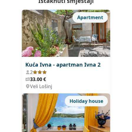
Istaknuti smještaji
Apartment
Kuća Ivna - apartman Ivna 2
2
33.00 €
Veli Lošinj
Holiday house