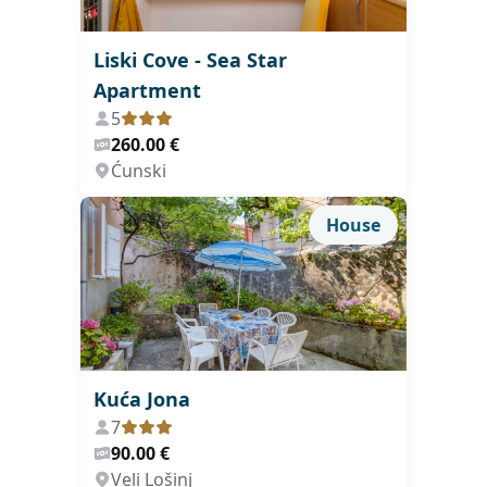
Liski Cove - Sea Star
Apartment
5
260.00 €
Ćunski
House
Kuća Jona
7
90.00 €
Veli Lošinj