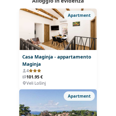
Alloggio in evidenza
Apartment
Casa Maginja - appartamento
Maginja
4
101.95 €
Veli Lošinj
Apartment