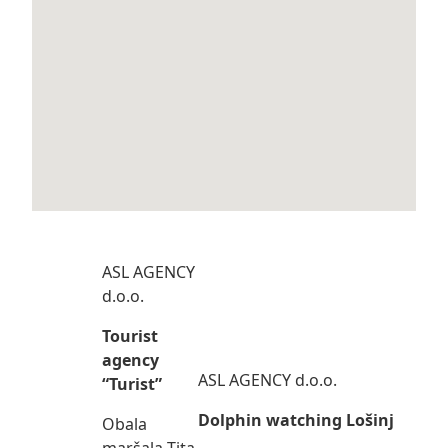
ASL AGENCY
d.o.o.
Tourist
agency
ASL AGENCY d.o.o.
“Turist”
Dolphin watching Lošinj
Obala