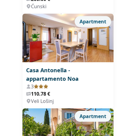
Ćunski
Apartment
Casa Antonella -
appartamento Noa
3
110.78 €
Veli Lošinj
Apartment