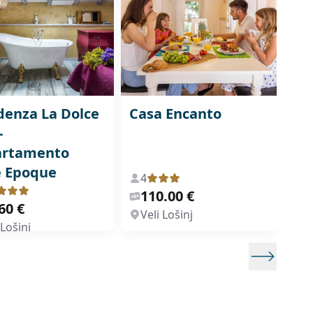
denza La Dolce
Casa Encanto
Mo
-
Am
artamento
e Epoque
4
2
110.00 €
8
60 €
Veli Lošinj
Ve
 Lošinj