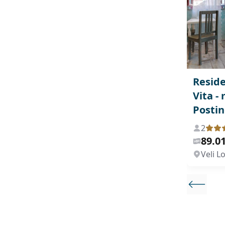
Reside
Vita -
Posti
2
89.01
Veli Lo