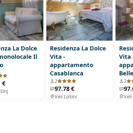
nza La Dolce
Residenza La Dolce
Resi
 monolocale Il
Vita -
Vita 
no
appartamento
app
Casablanca
Bell
2
2
 €
97.78 €
97.
šinj
Veli Lošinj
Veli