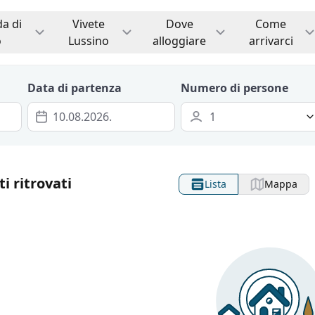
da di
Vivete
Dove
Come
o
Lussino
alloggiare
arrivarci
Data di partenza
Numero di persone
i ritrovati
Lista
Mappa