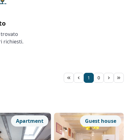
to
trovato
i richiesti.
1
0
Apartment
Guest house