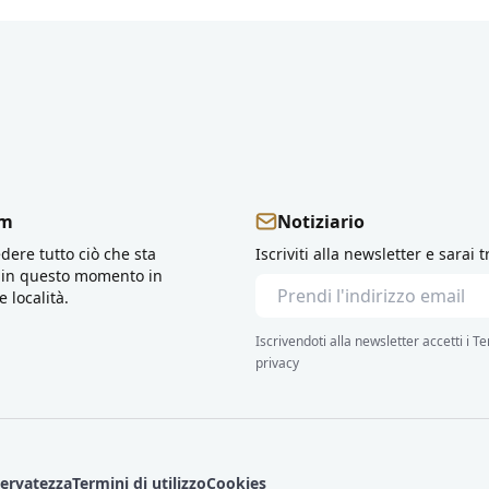
am
Notiziario
dere tutto ciò che sta
Iscriviti alla newsletter e sarai t
in questo momento in
 località.
Iscrivendoti alla newsletter accetti i Te
privacy
iservatezza
Termini di utilizzo
Cookies